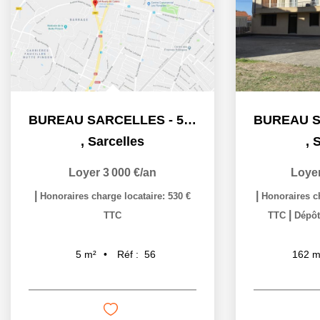
BUREAU SARCELLES - 5 m2
,
Sarcelles
,
S
Loyer 3 000 €/an
Loyer
|
|
Honoraires charge locataire: 530 €
Honoraires ch
|
TTC
TTC
Dépôt
Réf :
56
5
m²
162
m