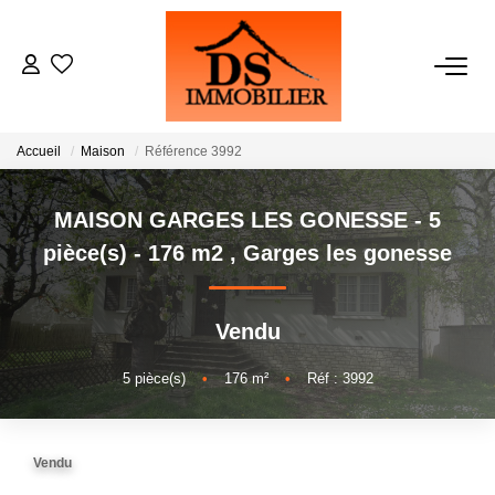
ACHATS
Accueil
Maison
Référence 3992
LOCATIONS
MAISON GARGES LES GONESSE - 5
ESTIMATION
pièce(s) - 176 m2
,
Garges les gonesse
GESTION
Vendu
NOTRE AGENCE
5
pièce(s)
•
176
m²
•
Réf : 3992
RECRUTEMENT
Vendu